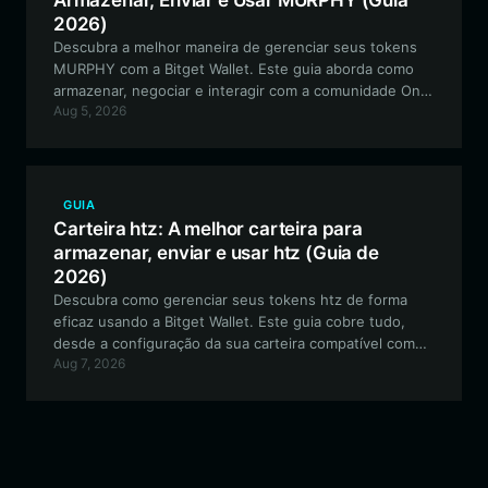
Armazenar, Enviar e Usar MURPHY (Guia
2026)
Descubra a melhor maneira de gerenciar seus tokens
MURPHY com a Bitget Wallet. Este guia aborda como
armazenar, negociar e interagir com a comunidade One
Aug 5, 2026
Orange Braincell na blockchain Solana de forma segura.
GUIA
Carteira htz: A melhor carteira para
armazenar, enviar e usar htz (Guia de
2026)
Descubra como gerenciar seus tokens htz de forma
eficaz usando a Bitget Wallet. Este guia cobre tudo,
desde a configuração da sua carteira compatível com
Aug 7, 2026
EVM até a navegação no cenário de alta volatilidade
dos ativos meme orientados pela comunidade.