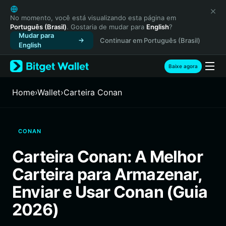
English
日本語
No momento, você está visualizando esta página em
Português (Brasil)
. Gostaria de mudar para
English
?
Tiếng Việt
Mudar para
Continuar em Português (Brasil)
Русский
English
Español (Latinoamérica)
Türkçe
Baixe agora
Italiano
Français
Home
›
Wallet
›
Carteira Conan
Deutsch
简体中文
繁體中文
CONAN
Português (Portugal)
Bahasa Indonesia
Carteira Conan: A Melhor
ภาษาไทย
Carteira para Armazenar,
हिन्दी
বাংলা
Enviar e Usar Conan (Guia
Español
2026)
Português (Brasil)
Español (Argentina)