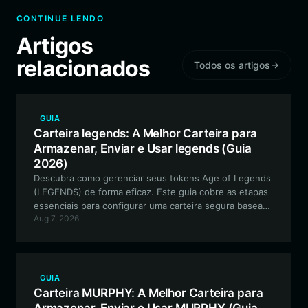
CONTINUE LENDO
Artigos
relacionados
Todos os artigos
GUIA
Carteira legends: A Melhor Carteira para
Armazenar, Enviar e Usar legends (Guia
2026)
Descubra como gerenciar seus tokens Age of Legends
(LEGENDS) de forma eficaz. Este guia cobre as etapas
essenciais para configurar uma carteira segura baseada
Aug 7, 2026
em Solana para participar de batalhas competitivas e
gerenciar seus ativos no jogo.
GUIA
Carteira MURPHY: A Melhor Carteira para