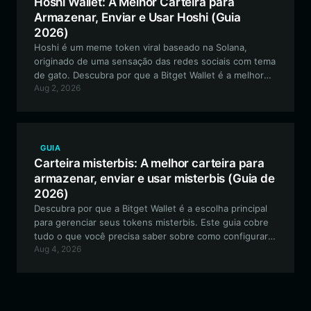
Hoshi Wallet: A Melhor Carteira para
Armazenar, Enviar e Usar Hoshi (Guia
2026)
Hoshi é um meme token viral baseado na Solana,
originado de uma sensação das redes sociais com tema
de gato. Descubra por que a Bitget Wallet é a melhor
Aug 2, 2026
escolha para gerenciar seus ativos Hoshi, oferecendo
velocidade e segurança inigualáveis para o ecossistema
Solana.
GUIA
Carteira misterbis: A melhor carteira para
armazenar, enviar e usar misterbis (Guia de
2026)
Descubra por que a Bitget Wallet é a escolha principal
para gerenciar seus tokens misterbis. Este guia cobre
tudo o que você precisa saber sobre como configurar
Aug 4, 2026
sua carteira segura misterbis para negociar, participar
da governança comunitária e se envolver no
ecossistema de fãs on-chain em evolução.