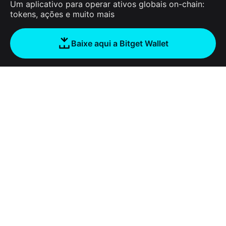
Um aplicativo para operar ativos globais on-chain:
tokens, ações e muito mais
Baixe aqui a Bitget Wallet
Sobre nós
Bitget Wallet
Products
Blog
Crypto Card
Bitget Wallet X