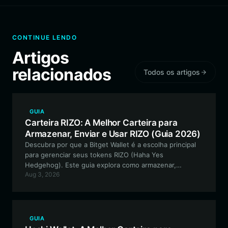
CONTINUE LENDO
Artigos
relacionados
Todos os artigos
GUIA
Carteira RIZO: A Melhor Carteira para
Armazenar, Enviar e Usar RIZO (Guia 2026)
Descubra por que a Bitget Wallet é a escolha principal
para gerenciar seus tokens RIZO (Haha Yes
Hedgehog). Este guia explora como armazenar,
Aug 3, 2026
negociar e interagir com a comunidade RIZO de forma
segura, usando uma das carteiras descentralizadas
mais versáteis disponíveis.
GUIA