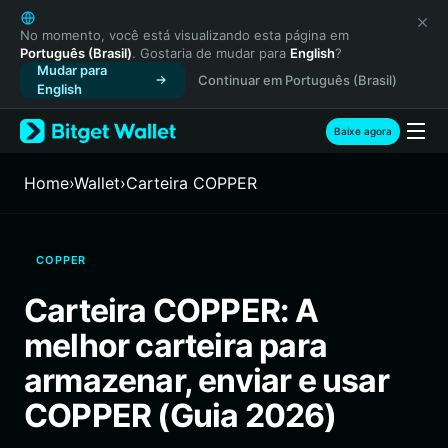
English
日本語
No momento, você está visualizando esta página em
Português (Brasil)
. Gostaria de mudar para
English
?
Tiếng Việt
Mudar para
Continuar em Português (Brasil)
Русский
English
Español (Latinoamérica)
Türkçe
Baixe agora
Italiano
Français
Home
›
Wallet
›
Carteira COPPER
Deutsch
简体中文
繁體中文
COPPER
Português (Portugal)
Bahasa Indonesia
Carteira COPPER: A
ภาษาไทย
melhor carteira para
हिन्दी
বাংলা
armazenar, enviar e usar
Español
COPPER (Guia 2026)
Português (Brasil)
Español (Argentina)