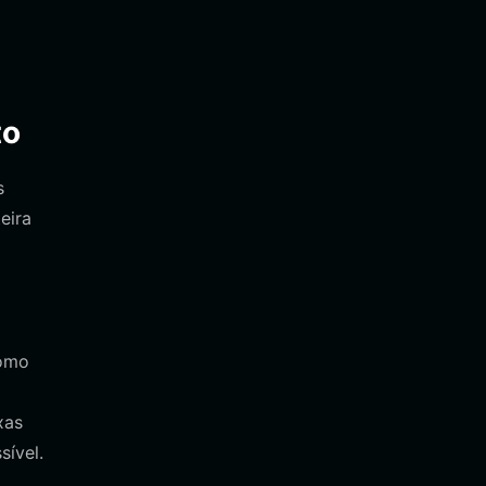
to
s
eira
como
xas
sível.