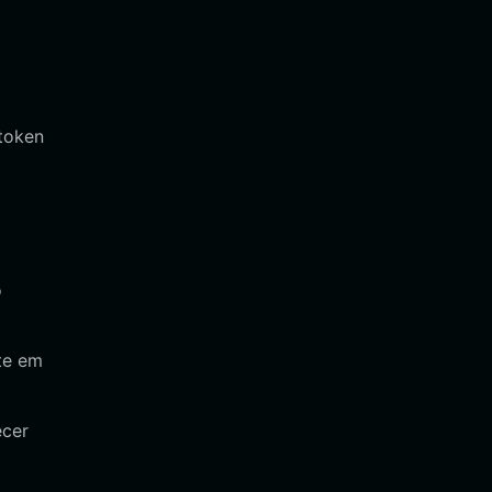
 token
o
te em
ecer