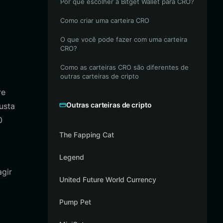
Por que escolher a Bitget Wallet para CRO?
Como criar uma carteira CRO
O que você pode fazer com uma carteira
CRO?
Como as carteiras CRO são diferentes de
outras carteiras de cripto
re
Outras carteiras de cripto
usta
0
The Fapping Cat
Legend
agir
United Future World Currency
Pump Pet