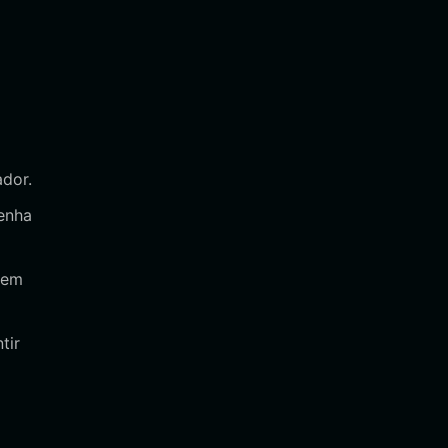
ador.
senha
 em
tir