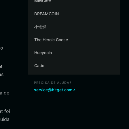
MiniCate
DREAMCOIN
小蝴蝶
The Heroic Goose
do
Hueycoin
Catix
et
as
PRECISA DE AJUDA?
service@bitget.com
a de
t foi
luida