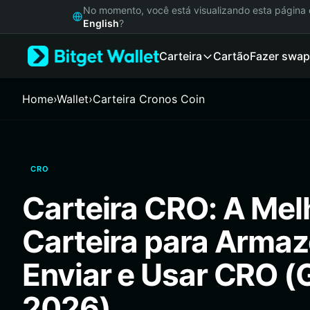
English
No momento, você está visualizando esta págin
日本語
English
?
Tiếng Việt
Carteira
Cartão
Fazer swap
Русский
Español (Latinoamérica)
Türkçe
Home
›
Wallet
›
Carteira Cronos Coin
Italiano
Français
Deutsch
简体中文
CRO
繁體中文
Português (Portugal)
Carteira CRO: A Mel
Bahasa Indonesia
ภาษาไทย
Carteira para Armaz
हिन्दी
বাংলা
Enviar e Usar CRO (
Español
Português (Brasil)
2026)
Español (Argentina)