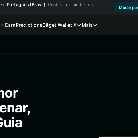
a em
Português (Brasil)
. Gostaria de mudar para
Mudar par
Earn
Predictions
Bitget Wallet X
Mais
hor
enar,
Guia