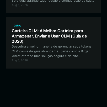
Este guia abrange tudo, desde a configuração da sua
Aug 6, 2026
carteira Solana até a participação no vibrante
ecossistema da comunidade Kii-Chan.
GUIA
Carteira CLM: A Melhor Carteira para
Armazenar, Enviar e Usar CLM (Guia de
2026)
Descubra a melhor maneira de gerenciar seus tokens
CLM com este guia abrangente. Saiba como a Bitget
Wallet oferece uma solução segura e de alto
Aug 6, 2026
desempenho para interagir com o ecossistema Chinese
Lab Monkey, baseado em Solana.