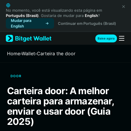
English
日本語
No momento, você está visualizando esta página em
Português (Brasil)
. Gostaria de mudar para
English
?
Tiếng Việt
Mudar para
Continuar em Português (Brasil)
Русский
English
Español (Latinoamérica)
Türkçe
Baixe agora
Italiano
Français
Home
›
Wallet
›
Carteira the door
Deutsch
简体中文
繁體中文
DOOR
Português (Portugal)
Bahasa Indonesia
Carteira door: A melhor
ภาษาไทย
carteira para armazenar,
हिन्दी
বাংলা
enviar e usar door (Guia
Español
2025)
Português (Brasil)
Español (Argentina)