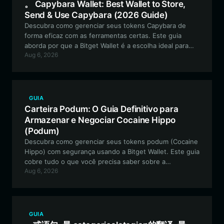
。 Capybara Wallet: Best Wallet to Store,
Send & Use Capybara (2026 Guide)
Descubra como gerenciar seus tokens Capybara de
forma eficaz com as ferramentas certas. Este guia
aborda por que a Bitget Wallet é a escolha ideal para
Aug 6, 2026
armazenar, negociar e interagir com a comunidade
Capybara na rede EVM.
GUIA
Carteira Podum: O Guia Definitivo para
Armazenar e Negociar Cocaine Hippo
(Podum)
Descubra como gerenciar seus tokens podum (Cocaine
Hippo) com segurança usando a Bitget Wallet. Este guia
cobre tudo o que você precisa saber sobre a
Aug 6, 2026
configuração da sua carteira na rede Solana para
participar desta comunidade de memes viral.
GUIA