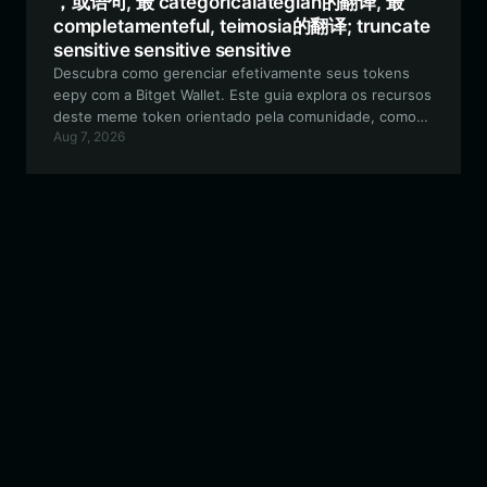
，或语句, 最 categoricalategian的翻译, 最
completamenteful, teimosia的翻译; truncate
sensitive sensitive sensitive
Descubra como gerenciar efetivamente seus tokens
eepy com a Bitget Wallet. Este guia explora os recursos
deste meme token orientado pela comunidade, como
Aug 7, 2026
proteger seus ativos e por que a Bitget Wallet é a
escolha ideal para sua jornada com ativos culturais
baseados em EVM.