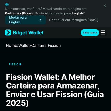
English
日本語
No momento, você está visualizando esta página em
Português (Brasil)
. Gostaria de mudar para
English
?
Tiếng Việt
Mudar para
Continuar em Português (Brasil)
Русский
English
Español (Latinoamérica)
Türkçe
Baixe agora
Italiano
Français
Home
›
Wallet
›
Carteira Fission
Deutsch
简体中文
繁體中文
FISSION
Português (Portugal)
Bahasa Indonesia
Fission Wallet: A Melhor
ภาษาไทย
Carteira para Armazenar,
हिन्दी
বাংলা
Enviar e Usar Fission (Guia
Español
2025)
Português (Brasil)
Español (Argentina)