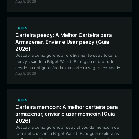
Aug 5, 2026
interagir com o ecossistema da comunidade
BabyMarsCoin na rede EVM.
GUIA
Carteira peezy: A Melhor Carteira para
Armazenar, Enviar e Usar peezy (Guia
2026)
Descubra como gerenciar efetivamente seus tokens
peezy usando a Bitget Wallet. Este guia cobre tudo,
desde a configuração da sua carteira segura compatível
Aug 5, 2026
com EVM até o engajamento com a comunidade e a
participação na governança descentralizada.
GUIA
Carteira memcoin: A melhor carteira para
armazenar, enviar e usar memcoin (Guia
2026)
Descubra como gerenciar seus ativos de memcoin de
forma eficaz com a Bitget Wallet. Este guia explora as