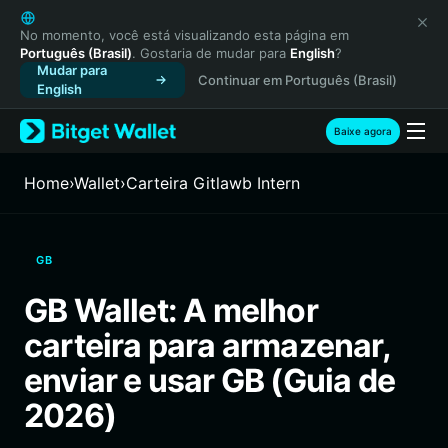
English
日本語
No momento, você está visualizando esta página em
Português (Brasil)
. Gostaria de mudar para
English
?
Tiếng Việt
Mudar para
Continuar em Português (Brasil)
Русский
English
Español (Latinoamérica)
Türkçe
Baixe agora
Italiano
Français
Home
›
Wallet
›
Carteira Gitlawb Intern
Deutsch
简体中文
繁體中文
GB
Português (Portugal)
Bahasa Indonesia
GB Wallet: A melhor
ภาษาไทย
carteira para armazenar,
हिन्दी
বাংলা
enviar e usar GB (Guia de
Español
2026)
Português (Brasil)
Español (Argentina)