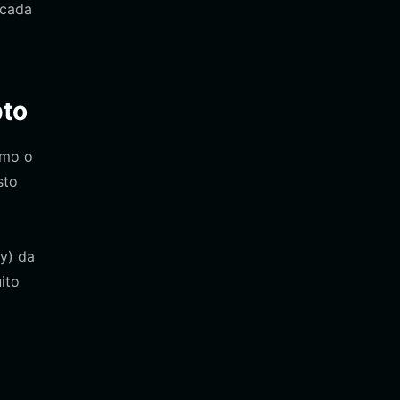
 cada
pto
omo o
sto
ry) da
ito