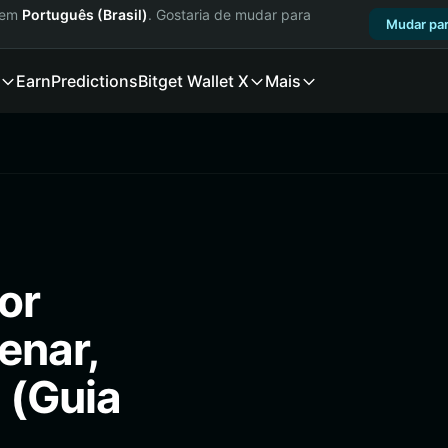
a em
Português (Brasil)
. Gostaria de mudar para
Mudar par
Earn
Predictions
Bitget Wallet X
Mais
or
enar,
 (Guia