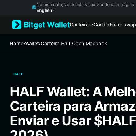
English
No momento, você está visualizando esta págin
日本語
English
?
Tiếng Việt
Carteira
Cartão
Fazer swap
Русский
Español (Latinoamérica)
Türkçe
Home
›
Wallet
›
Carteira Half Open Macbook
Italiano
Français
Deutsch
简体中文
HALF
繁體中文
Português (Portugal)
HALF Wallet: A Melh
Bahasa Indonesia
ภาษาไทย
Carteira para Armaz
हिन्दी
বাংলা
Enviar e Usar $HALF
Español
Português (Brasil)
2026)
Español (Argentina)