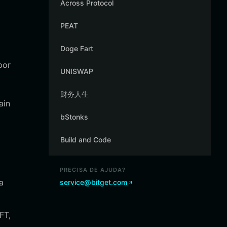
Across Protocol
PEAT
Doge Fart
por
UNISWAP
财务人生
ain
bStonks
Build and Code
PRECISA DE AJUDA?
a
service@bitget.com
FT,