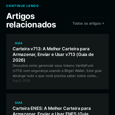
CONTINUE LENDO
Artigos
relacionados
Todos os artigos
GUIA
Carteira v713: A Melhor Carteira para
Armazenar, Enviar e Usar v713 (Guia de
2026)
Descubra como gerenciar seus tokens VanillaFunk
(v713) com segurança usando a Bitget Wallet. Este guia
abrange tudo o que você precisa saber sobre como
Aug 5, 2026
navegar no ecossistema Solana, fazer staking e
participar de eventos da comunidade V713 usando a
melhor carteira descentralizada da categoria.
GUIA
Carteira ENES: A Melhor Carteira para
Armazenar, Enviar e Usar ENES (Guia