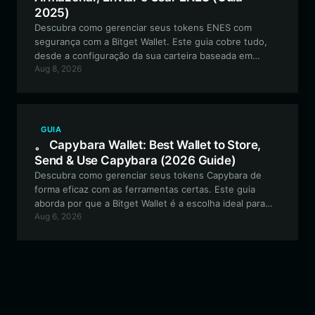
2025)
Descubra como gerenciar seus tokens ENES com
segurança com a Bitget Wallet. Este guia cobre tudo,
desde a configuração da sua carteira baseada em
Aug 8, 2026
Solana até como aproveitar os recursos de alta
velocidade e baixo custo do ecossistema Bitget para
sua jornada com tokens meme.
GUIA
。 Capybara Wallet: Best Wallet to Store,
Send & Use Capybara (2026 Guide)
Descubra como gerenciar seus tokens Capybara de
forma eficaz com as ferramentas certas. Este guia
aborda por que a Bitget Wallet é a escolha ideal para
Aug 6, 2026
armazenar, negociar e interagir com a comunidade
Capybara na rede EVM.