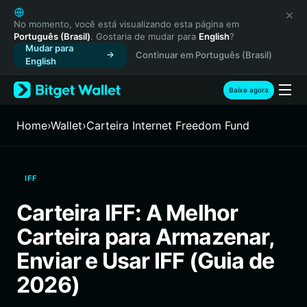
English
日本語
No momento, você está visualizando esta página em
Português (Brasil)
. Gostaria de mudar para
English
?
Tiếng Việt
Mudar para
Continuar em Português (Brasil)
Русский
English
Español (Latinoamérica)
Türkçe
Baixe agora
Italiano
Français
Home
›
Wallet
›
Carteira Internet Freedom Fund
Deutsch
简体中文
繁體中文
IFF
Português (Portugal)
Bahasa Indonesia
Carteira IFF: A Melhor
ภาษาไทย
Carteira para Armazenar,
हिन्दी
বাংলা
Enviar e Usar IFF (Guia de
Español
2026)
Português (Brasil)
Español (Argentina)