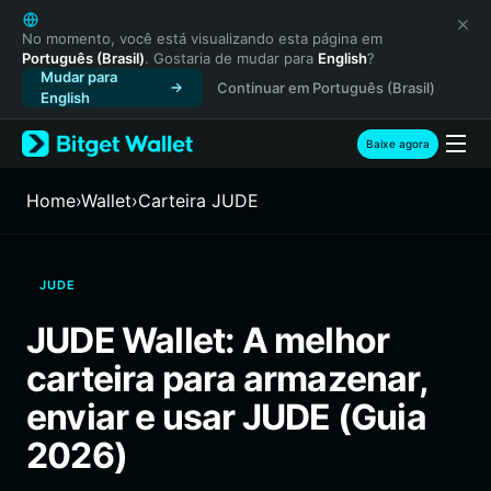
English
日本語
No momento, você está visualizando esta página em
Português (Brasil)
. Gostaria de mudar para
English
?
Tiếng Việt
Mudar para
Continuar em Português (Brasil)
Русский
English
Español (Latinoamérica)
Türkçe
Baixe agora
Italiano
Français
Home
›
Wallet
›
Carteira JUDE
Deutsch
简体中文
繁體中文
JUDE
Português (Portugal)
Bahasa Indonesia
JUDE Wallet: A melhor
ภาษาไทย
carteira para armazenar,
हिन्दी
বাংলা
enviar e usar JUDE (Guia
Español
2026)
Português (Brasil)
Español (Argentina)