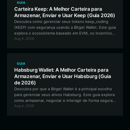
GUIA
Carteira Keep: A Melhor Carteira para
Armazenar, Enviar e Usar Keep (Guia 2026)
Descubra como gerenciar seus tokens keep_coding
(KEEP) com segurança usando a Bitget Wallet. Este guia
explora o ecossistema baseado em EVM, os incentivos
Aug 4, 2026
da comunidade e como maximizar sua participação na
economia criativa descentralizada.
GUIA
Habsburg Wallet: A Melhor Carteira para
Armazenar, Enviar e Usar Habsburg (Guia
de 2026)
Descubra por que a Bitget Wallet é a principal escolha
para gerenciar seus ativos Habsburg. Este guia explora
como armazenar, negociar e interagir de forma segura
Aug 4, 2026
com o ecossistema Habsburg Frog usando uma carteira
cripto versátil e compatível com EVM.