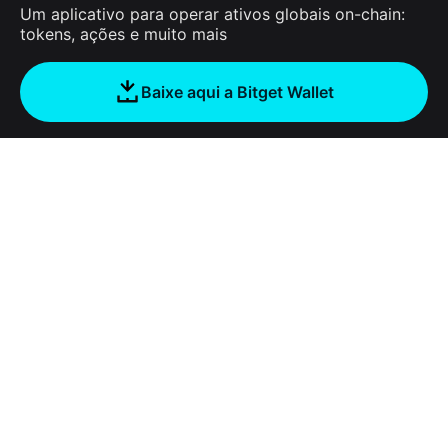
Um aplicativo para operar ativos globais on-chain:
tokens, ações e muito mais
Baixe aqui a Bitget Wallet
Sobre nós
Bitget Wallet
Products
Blog
Crypto Card
Bitget Wallet X