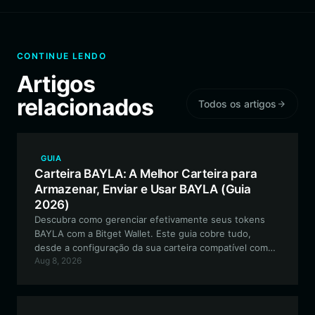
CONTINUE LENDO
Artigos
relacionados
Todos os artigos
GUIA
Carteira BAYLA: A Melhor Carteira para
Armazenar, Enviar e Usar BAYLA (Guia
2026)
Descubra como gerenciar efetivamente seus tokens
BAYLA com a Bitget Wallet. Este guia cobre tudo,
desde a configuração da sua carteira compatível com
Aug 8, 2026
EVM segura até a participação no ecossistema Jungle
Bay Artists Collective.