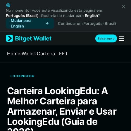
English
日本語
No momento, você está visualizando esta página em
Português (Brasil)
. Gostaria de mudar para
English
?
Tiếng Việt
Mudar para
Continuar em Português (Brasil)
Русский
English
Español (Latinoamérica)
Türkçe
Baixe agora
Italiano
Français
Home
›
Wallet
›
Carteira LEET
Deutsch
简体中文
繁體中文
LOOKINGEDU
Português (Portugal)
Bahasa Indonesia
Carteira LookingEdu: A
ภาษาไทย
Melhor Carteira para
हिन्दी
বাংলা
Armazenar, Enviar e Usar
Español
LookingEdu (Guia de
Português (Brasil)
Español (Argentina)