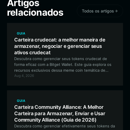
Artigos
relacionados
Todos os artigos
GUIA
Carteira crudecat: a melhor maneira de
armazenar, negociar e gerenciar seus
ativos crudecat
Descubra como gerenciar seus tokens crudecat de
forma eficaz com a Bitget Wallet. Este guia explora os
recursos exclusivos dessa meme coin temática de
Aug 4, 2026
commodities e por que uma carteira multi-chain segura
é essencial para sua jornada cripto.
GUIA
Carteira Community Alliance: A Melhor
Carteira para Armazenar, Enviar e Usar
Community Alliance (Guia de 2026)
Descubra como gerenciar efetivamente seus tokens da