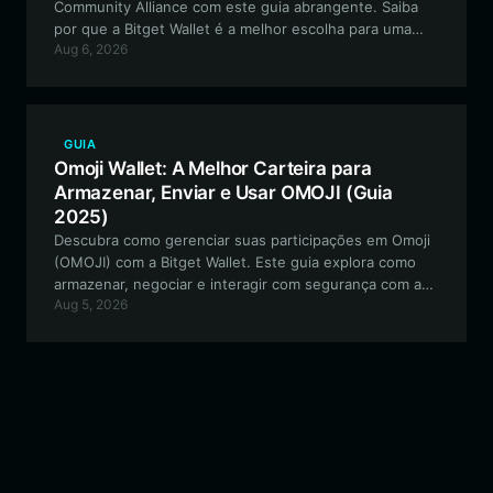
Community Alliance com este guia abrangente. Saiba
por que a Bitget Wallet é a melhor escolha para uma
Aug 6, 2026
interação segura, descentralizada e fácil de usar com o
ecossistema da Community Alliance.
GUIA
Omoji Wallet: A Melhor Carteira para
Armazenar, Enviar e Usar OMOJI (Guia
2025)
Descubra como gerenciar suas participações em Omoji
(OMOJI) com a Bitget Wallet. Este guia explora como
armazenar, negociar e interagir com segurança com a
Aug 5, 2026
comunidade Omoji baseada em Solana, usando uma das
carteiras descentralizadas mais versáteis do setor.