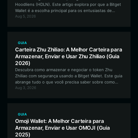
Hoodliens (HDLN). Este artigo explora por que a Bitget
Wallet é a escolha principal para os entusiastas de
Aug 5, 2026
moedas meme baseadas em Solana, oferecendo
desempenho de alta velocidade e gerenciamento
seguro de ativos para a comunidade HDLN.
GUIA
Carteira Zhu Zhiliao: A Melhor Carteira para
Armazenar, Enviar e Usar Zhu Zhiliao (Guia
2026)
Descubra como armazenar e negociar o token Zhu
Zhiliao com segurança usando a Bitget Wallet. Este guia
abrange tudo o que você precisa saber sobre como
Aug 3, 2026
configurar sua carteira Zhu Zhiliao no ecossistema EVM
para uma gestão perfeita de meme coins.
GUIA
Omoji Wallet: A Melhor Carteira para
Armazenar, Enviar e Usar OMOJI (Guia
2025)