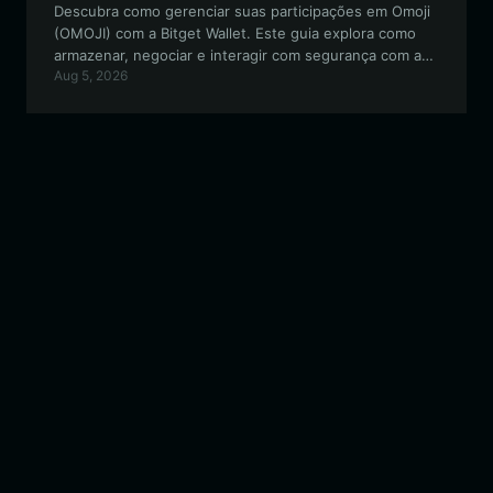
Descubra como gerenciar suas participações em Omoji
(OMOJI) com a Bitget Wallet. Este guia explora como
armazenar, negociar e interagir com segurança com a
Aug 5, 2026
comunidade Omoji baseada em Solana, usando uma das
carteiras descentralizadas mais versáteis do setor.