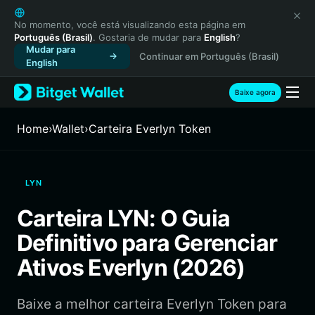
English
日本語
No momento, você está visualizando esta página em
Português (Brasil)
. Gostaria de mudar para
English
?
Tiếng Việt
Mudar para
Continuar em Português (Brasil)
Русский
English
Español (Latinoamérica)
Türkçe
Baixe agora
Italiano
Français
Home
›
Wallet
›
Carteira Everlyn Token
Deutsch
简体中文
繁體中文
LYN
Português (Portugal)
Bahasa Indonesia
Carteira LYN: O Guia
ภาษาไทย
Definitivo para Gerenciar
हिन्दी
বাংলা
Ativos Everlyn (2026)
Español
Português (Brasil)
Baixe a melhor carteira Everlyn Token para
Español (Argentina)