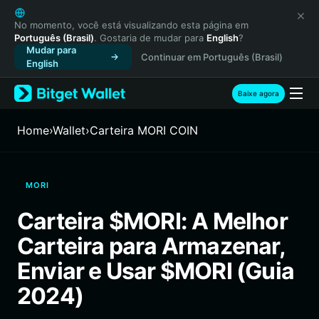
English
日本語
No momento, você está visualizando esta página em
Português (Brasil)
. Gostaria de mudar para
English
?
Tiếng Việt
Mudar para
Continuar em Português (Brasil)
Русский
English
Español (Latinoamérica)
Türkçe
Baixe agora
Italiano
Français
Home
›
Wallet
›
Carteira MORI COIN
Deutsch
简体中文
繁體中文
MORI
Português (Portugal)
Bahasa Indonesia
Carteira $MORI: A Melhor
ภาษาไทย
Carteira para Armazenar,
हिन्दी
বাংলা
Enviar e Usar $MORI (Guia
Español
2024)
Português (Brasil)
Español (Argentina)