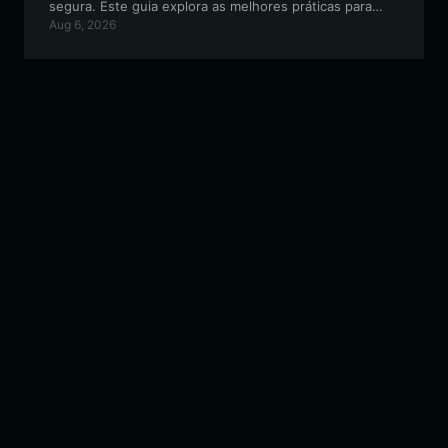
segura. Este guia explora as melhores práticas para
Aug 6, 2026
armazenar e negociar esse meme token viral baseado
na Solana com a Bitget Wallet.