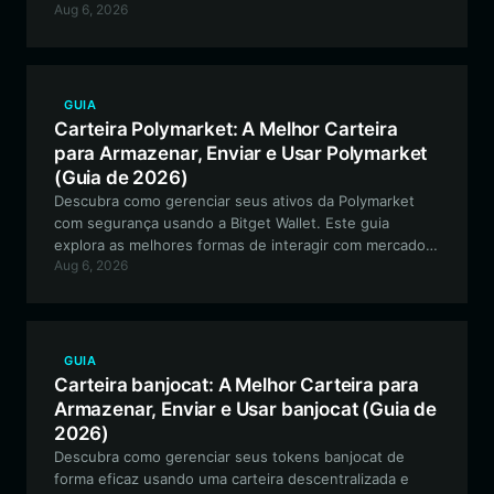
Aug 6, 2026
para negociar, armazenar e participar do ecossistema
da comunidade mochocho.
GUIA
Carteira Polymarket: A Melhor Carteira
para Armazenar, Enviar e Usar Polymarket
(Guia de 2026)
Descubra como gerenciar seus ativos da Polymarket
com segurança usando a Bitget Wallet. Este guia
explora as melhores formas de interagir com mercados
Aug 6, 2026
de previsão baseados na Polygon, garantindo
transparência e eficiência para cada operação.
GUIA
Carteira banjocat: A Melhor Carteira para
Armazenar, Enviar e Usar banjocat (Guia de
2026)
Descubra como gerenciar seus tokens banjocat de
forma eficaz usando uma carteira descentralizada e