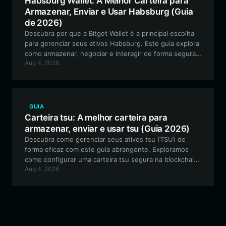
Habsburg Wallet: A Melhor Carteira para
Armazenar, Enviar e Usar Habsburg (Guia
de 2026)
Descubra por que a Bitget Wallet é a principal escolha
para gerenciar seus ativos Habsburg. Este guia explora
como armazenar, negociar e interagir de forma segura
Aug 4, 2026
com o ecossistema Habsburg Frog usando uma carteira
cripto versátil e compatível com EVM.
GUIA
Carteira tsu: A melhor carteira para
armazenar, enviar e usar tsu (Guia 2026)
Descubra como gerenciar seus ativos tsu (TSU) de
forma eficaz com este guia abrangente. Exploramos
como configurar uma carteira tsu segura na blockchain
Aug 4, 2026
Solana usando a Bitget Wallet, garantindo acesso
contínuo a negociações, fornecimento de liquidez e
engajamento da comunidade.