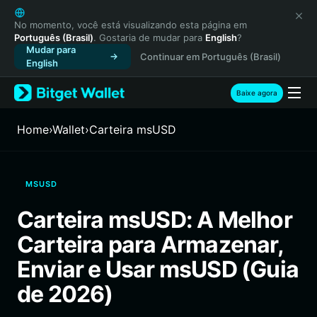
English
日本語
No momento, você está visualizando esta página em
Português (Brasil)
. Gostaria de mudar para
English
?
Tiếng Việt
Mudar para
Continuar em Português (Brasil)
Русский
English
Español (Latinoamérica)
Türkçe
Baixe agora
Italiano
Français
Home
›
Wallet
›
Carteira msUSD
Deutsch
简体中文
繁體中文
MSUSD
Português (Portugal)
Bahasa Indonesia
Carteira msUSD: A Melhor
ภาษาไทย
Carteira para Armazenar,
हिन्दी
বাংলা
Enviar e Usar msUSD (Guia
Español
de 2026)
Português (Brasil)
Español (Argentina)