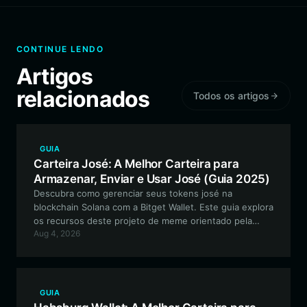
CONTINUE LENDO
Artigos
relacionados
Todos os artigos
GUIA
Carteira José: A Melhor Carteira para
Armazenar, Enviar e Usar José (Guia 2025)
Descubra como gerenciar seus tokens josé na
blockchain Solana com a Bitget Wallet. Este guia explora
os recursos deste projeto de meme orientado pela
Aug 4, 2026
comunidade e como armazenar, negociar e interagir
com seus ativos de forma segura usando uma carteira
descentralizada líder.
GUIA