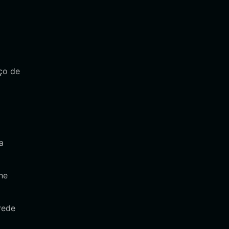
ço de
a
he
rede