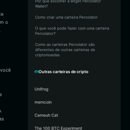
Por que escolher a Bitget Percolator
Wallet?
te
Como criar uma carteira Percolator
om o
O que você pode fazer com uma carteira
.
Percolator?
Como as carteiras Percolator são
diferentes de outras carteiras de
criptomoedas
 você
Outras carteiras de cripto
Unifrog
a
memcoin
.
Cameuh Cat
as
The 100 BTC Experiment