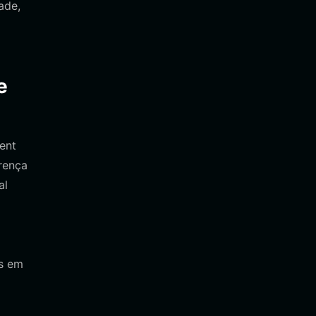
ade,
e
ent
rença
al
as em