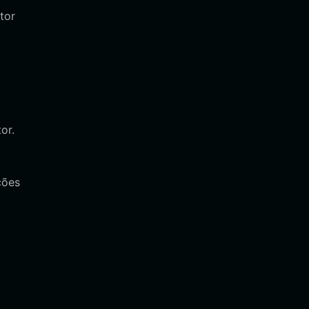
tor
or.
ções