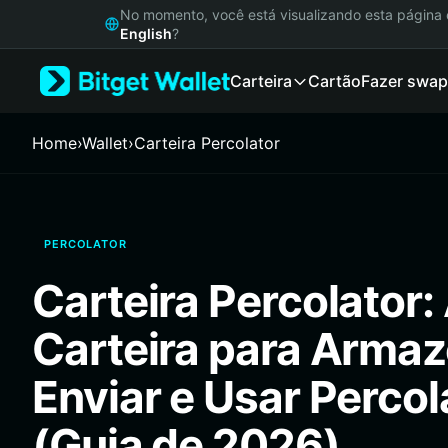
English
No momento, você está visualizando esta págin
日本語
English
?
Tiếng Việt
Carteira
Cartão
Fazer swap
Русский
Español (Latinoamérica)
Türkçe
Home
›
Wallet
›
Carteira Percolator
Italiano
Français
Deutsch
简体中文
PERCOLATOR
繁體中文
Português (Portugal)
Carteira Percolator:
Bahasa Indonesia
ภาษาไทย
Carteira para Armaz
हिन्दी
বাংলা
Enviar e Usar Percol
Español
Português (Brasil)
(Guia de 2026)
Español (Argentina)