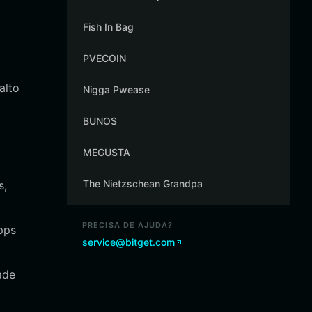
Fish In Bag
PVECOIN
alto
Nigga Pwease
BUNOS
MEGUSTA
The Nietzschean Grandpa
s,
PRECISA DE AJUDA?
pps
service@bitget.com
ade