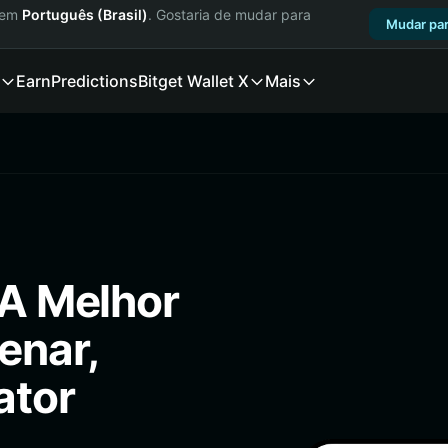
a em
Português (Brasil)
. Gostaria de mudar para
Mudar par
Earn
Predictions
Bitget Wallet X
Mais
 A Melhor
enar,
ator