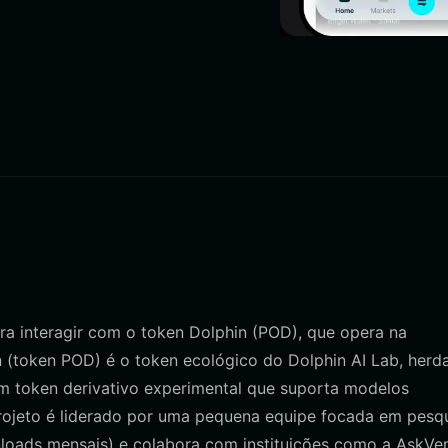
ra interagir com o token Dolphin (POD), que opera na
 (token POD) é o token ecológico do Dolphin AI Lab, herd
 token derivativo experimental que suporta modelos
 projeto é liderado por uma pequena equipe focada em pesq
loads mensais) e colabora com instituições como a AskVen