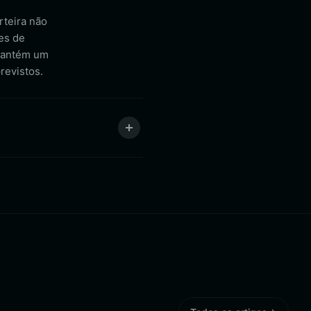
rteira não
ses de
 mantém um
revistos.