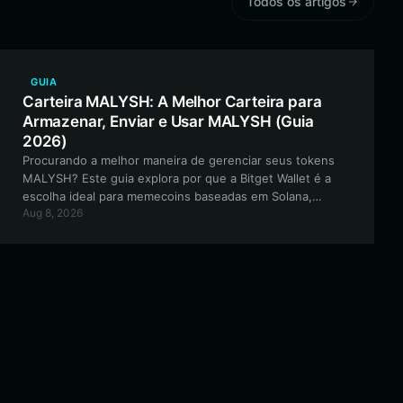
Todos os artigos
GUIA
Carteira MALYSH: A Melhor Carteira para
Armazenar, Enviar e Usar MALYSH (Guia
2026)
Procurando a melhor maneira de gerenciar seus tokens
MALYSH? Este guia explora por que a Bitget Wallet é a
escolha ideal para memecoins baseadas em Solana,
Aug 8, 2026
oferecendo segurança de ponta e negociação contínua
para a comunidade MALYSH.