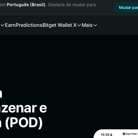
a em
Português (Brasil)
. Gostaria de mudar para
Mudar par
Earn
Predictions
Bitget Wallet X
Mais
a
azenar e
n (POD)