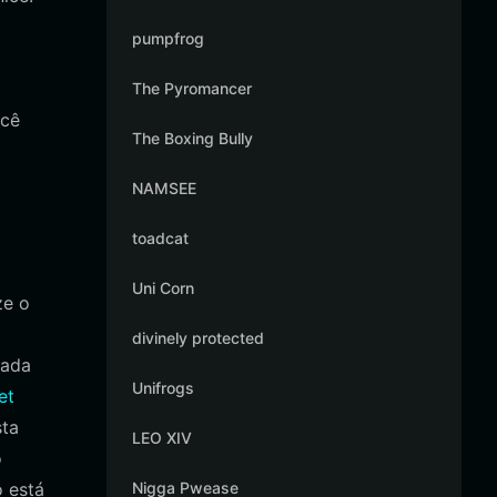
pumpfrog
The Pyromancer
ocê
The Boxing Bully
NAMSEE
toadcat
Uni Corn
ze o
divinely protected
tada
Unifrogs
et
sta
LEO XIV
o
o está
Nigga Pwease