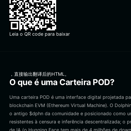
Leia o QR code para baixar
，直接输出翻译后的HTML。
O que é uma Carteira POD?
Uma carteira POD é uma interface digital projetada pa
blockchain EVM (Ethereum Virtual Machine). O Dolphin
o antigo $dphn da comunidade e posicionado como um
resistentes à censura e inferência descentralizada; o
de IA (o Hugging Face tem mais de 4 milhões de down