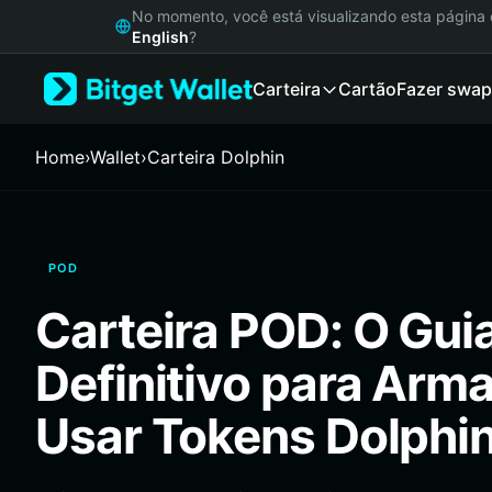
English
No momento, você está visualizando esta págin
日本語
English
?
Tiếng Việt
Carteira
Cartão
Fazer swap
Русский
Español (Latinoamérica)
Türkçe
Home
›
Wallet
›
Carteira Dolphin
Italiano
Français
Deutsch
简体中文
POD
繁體中文
Português (Portugal)
Carteira POD: O Gui
Bahasa Indonesia
ภาษาไทย
Definitivo para Arm
हिन्दी
বাংলা
Usar Tokens Dolphi
Español
Português (Brasil)
Español (Argentina)