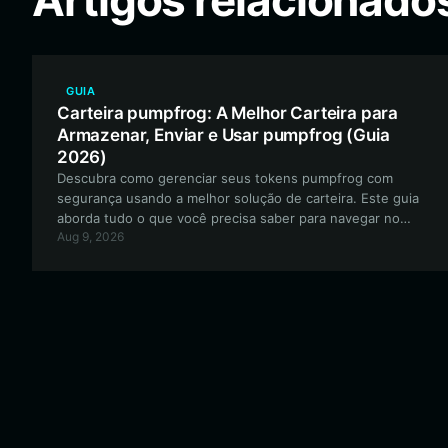
Artigos relacionado
GUIA
Carteira pumpfrog: A Melhor Carteira para
Armazenar, Enviar e Usar pumpfrog (Guia
2026)
Descubra como gerenciar seus tokens pumpfrog com
segurança usando a melhor solução de carteira. Este guia
aborda tudo o que você precisa saber para navegar no
Aug 9, 2026
ecossistema baseado em EVM para este projeto de meme
orientado pela comunidade.