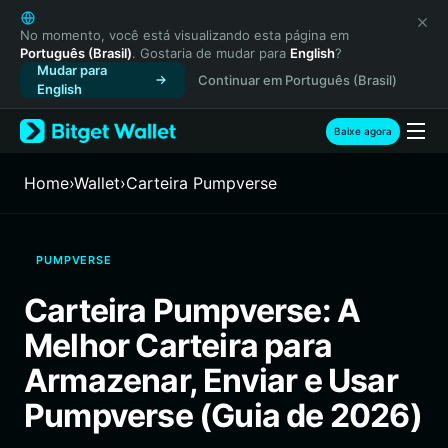
English
日本語
No momento, você está visualizando esta página em
Português (Brasil)
. Gostaria de mudar para
English
?
Tiếng Việt
Mudar para
Continuar em Português (Brasil)
Русский
English
Español (Latinoamérica)
Türkçe
Baixe agora
Italiano
Français
Home
›
Wallet
›
Carteira Pumpverse
Deutsch
简体中文
繁體中文
PUMPVERSE
Português (Portugal)
Bahasa Indonesia
Carteira Pumpverse: A
ภาษาไทย
Melhor Carteira para
हिन्दी
বাংলা
Armazenar, Enviar e Usar
Español
Pumpverse (Guia de 2026)
Português (Brasil)
Español (Argentina)