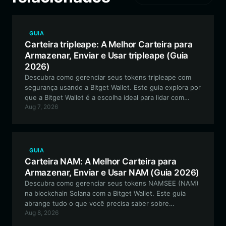
GUIA
Carteira tripleape: A Melhor Carteira para
Armazenar, Enviar e Usar tripleape (Guia
2026)
Descubra como gerenciar seus tokens tripleape com
segurança usando a Bitget Wallet. Este guia explora por
que a Bitget Wallet é a escolha ideal para lidar com
Aug 7, 2026
ativos meme de alta volatilidade dentro do ecossistema
EVM.
GUIA
Carteira NAM: A Melhor Carteira para
Armazenar, Enviar e Usar NAM (Guia 2026)
Descubra como gerenciar seus tokens NAMSEE (NAM)
na blockchain Solana com a Bitget Wallet. Este guia
abrange tudo o que você precisa saber sobre
Aug 8, 2026
armazenamento seguro, negociação de alta velocidade
e participação na comunidade NAM.