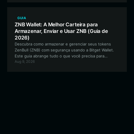
GUIA
ZNB Wallet: A Melhor Carteira para
Armazenar, Enviar e Usar ZNB (Guia de
2026)
Descubra como armazenar e gerenciar seus tokens
ZenBull (ZNB) com segurança usando a Bitget Wallet.
Este guia abrange tudo o que você precisa para
Aug 9, 2026
começar com o melhor aplicativo de carteira para ZNB,
desde a configuração até a participação em
ecossistemas orientados pela comunidade na rede
EVM.