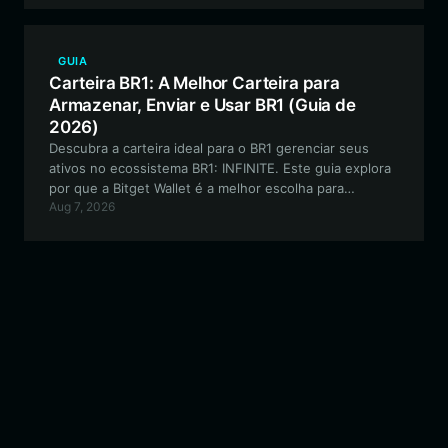
GUIA
Carteira BR1: A Melhor Carteira para
Armazenar, Enviar e Usar BR1 (Guia de
2026)
Descubra a carteira ideal para o BR1 gerenciar seus
ativos no ecossistema BR1: INFINITE. Este guia explora
por que a Bitget Wallet é a melhor escolha para
Aug 7, 2026
entusiastas de GameFi baseados em Solana que
buscam segurança, velocidade e interação perfeita no
jogo.