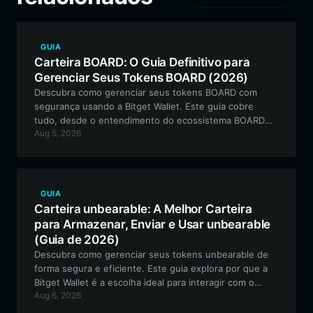
GUIA
Carteira BOARD: O Guia Definitivo para
Gerenciar Seus Tokens BOARD (2026)
Descubra como gerenciar seus tokens BOARD com
segurança usando a Bitget Wallet. Este guia cobre
tudo, desde o entendimento do ecossistema BOARD
Aug 5, 2026
até a execução de ações DeFi on-chain com facilidade.
GUIA
Carteira unbearable: A Melhor Carteira
para Armazenar, Enviar e Usar unbearable
(Guia de 2026)
Descubra como gerenciar seus tokens unbearable de
forma segura e eficiente. Este guia explora por que a
Bitget Wallet é a escolha ideal para interagir com o
Aug 6, 2026
ecossistema de memes Unbearable Cat na rede EVM.