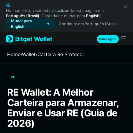
English
日本語
No momento, você está visualizando esta página em
Português (Brasil)
. Gostaria de mudar para
English
?
Tiếng Việt
Mudar para
Continuar em Português (Brasil)
Русский
English
Español (Latinoamérica)
Türkçe
Baixe agora
Italiano
Français
Home
›
Wallet
›
Carteira Re Protocol
Deutsch
简体中文
繁體中文
RE
Português (Portugal)
Bahasa Indonesia
RE Wallet: A Melhor
ภาษาไทย
Carteira para Armazenar,
हिन्दी
বাংলা
Enviar e Usar RE (Guia de
Español
2026)
Português (Brasil)
Español (Argentina)