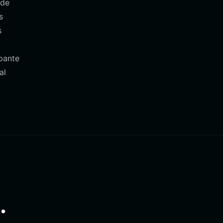
 de
s
s
pante
al
.