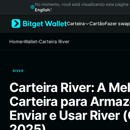
English
No momento, você está visualizando esta págin
日本語
English
?
Tiếng Việt
Carteira
Cartão
Fazer swap
Русский
Español (Latinoamérica)
Türkçe
Home
›
Wallet
›
Carteira River
Italiano
Français
Deutsch
简体中文
RIVER
繁體中文
Português (Portugal)
Carteira River: A Me
Bahasa Indonesia
ภาษาไทย
Carteira para Armaz
हिन्दी
বাংলা
Enviar e Usar River 
Español
Português (Brasil)
2025)
Español (Argentina)