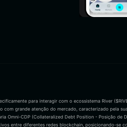
pecificamente para interagir com o ecossistema River ($RIV
ado com grande atenção do mercado, caracterizado pela su
ária Omni-CDP (Collateralized Debt Position - Posição de D
 ativos entre diferentes redes blockchain, posicionando-se 