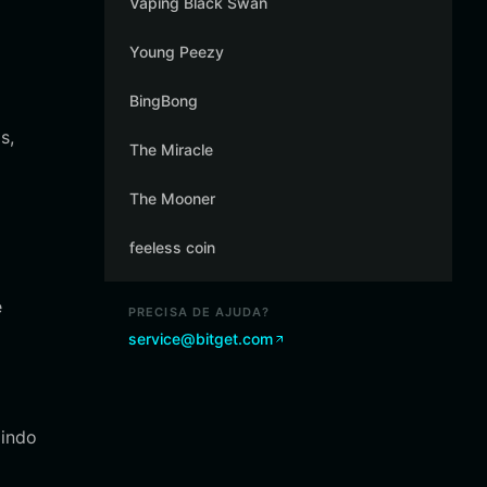
Vaping Black Swan
Young Peezy
BingBong
s,
The Miracle
The Mooner
feeless coin
e
PRECISA DE AJUDA?
service@bitget.com
zindo