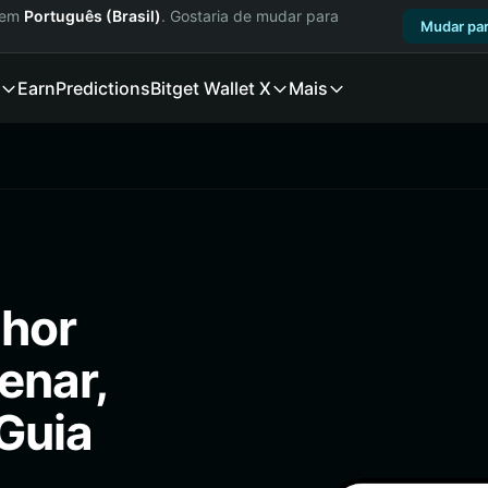
a em
Português (Brasil)
. Gostaria de mudar para
Mudar par
Earn
Predictions
Bitget Wallet X
Mais
lhor
enar,
(Guia