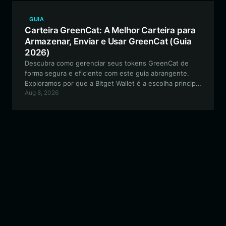
GUIA
Carteira GreenCat: A Melhor Carteira para
Armazenar, Enviar e Usar GreenCat (Guia
2026)
Descubra como gerenciar seus tokens GreenCat de
forma segura e eficiente com este guia abrangente.
Exploramos por que a Bitget Wallet é a escolha principal
Aug 8, 2026
para os detentores de GreenCat, oferecendo
compatibilidade EVM perfeita, segurança robusta e
recursos avançados para seu portfólio de moedas
meme.