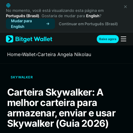
English
日本語
No momento, você está visualizando esta página em
Português (Brasil)
. Gostaria de mudar para
English
?
Tiếng Việt
Mudar para
Continuar em Português (Brasil)
Русский
English
Español (Latinoamérica)
Türkçe
Baixe agora
Italiano
Français
Home
›
Wallet
›
Carteira Angela Nikolau
Deutsch
简体中文
繁體中文
SKYWALKER
Português (Portugal)
Bahasa Indonesia
Carteira Skywalker: A
ภาษาไทย
melhor carteira para
हिन्दी
বাংলা
armazenar, enviar e usar
Español
Skywalker (Guia 2026)
Português (Brasil)
Español (Argentina)