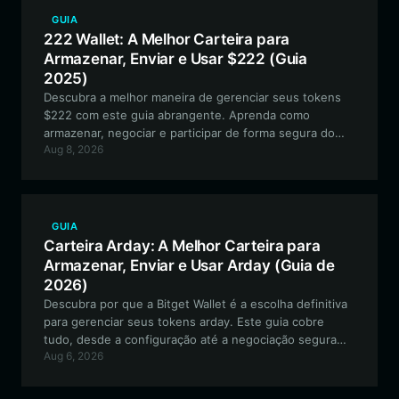
GUIA
222 Wallet: A Melhor Carteira para
Armazenar, Enviar e Usar $222 (Guia
2025)
Descubra a melhor maneira de gerenciar seus tokens
$222 com este guia abrangente. Aprenda como
armazenar, negociar e participar de forma segura do
Aug 8, 2026
ecossistema exclusivo TradePools usando a Bitget
Wallet.
GUIA
Carteira Arday: A Melhor Carteira para
Armazenar, Enviar e Usar Arday (Guia de
2026)
Descubra por que a Bitget Wallet é a escolha definitiva
para gerenciar seus tokens arday. Este guia cobre
tudo, desde a configuração até a negociação segura
Aug 6, 2026
para o popular projeto meme.