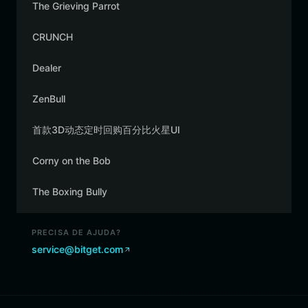
The Grieving Parrot
CRUNCH
Dealer
ZenBull
首款3D动态定时回购百分比火星UI
Corny on the Bob
The Boxing Bully
PRECISA DE AJUDA?
service@bitget.com