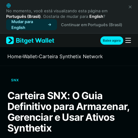
English
日本語
No momento, você está visualizando esta página em
Português (Brasil)
. Gostaria de mudar para
English
?
Tiếng Việt
Mudar para
Continuar em Português (Brasil)
Русский
English
Español (Latinoamérica)
Türkçe
Baixe agora
Italiano
Français
Home
›
Wallet
›
Carteira Synthetix Network
Deutsch
简体中文
繁體中文
SNX
Português (Portugal)
Bahasa Indonesia
Carteira SNX: O Guia
ภาษาไทย
Definitivo para Armazenar,
हिन्दी
বাংলা
Gerenciar e Usar Ativos
Español
Synthetix
Português (Brasil)
Español (Argentina)