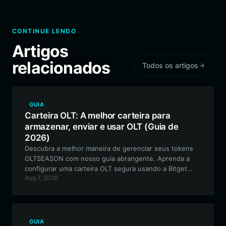
CONTINUE LENDO
Artigos
relacionados
Todos os artigos
GUIA
Carteira OLT: A melhor carteira para
armazenar, enviar e usar OLT (Guia de
2026)
Descubra a melhor maneira de gerenciar seus tokens
OLTSEASON com nosso guia abrangente. Aprenda a
configurar uma carteira OLT segura usando a Bitget
Aug 7, 2026
Wallet para participar do ecossistema OLT orientado
pela comunidade, explorar a cunhagem de NFTs e
participar da governança descentralizada.
GUIA