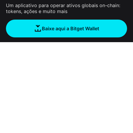
Um aplicativo para operar ativos globais on-chain:
tokens, ações e muito mais
Baixe aqui a Bitget Wallet
Sobre nós
Bitget Wallet
Products
Blog
Crypto Card
Bitget Wallet X