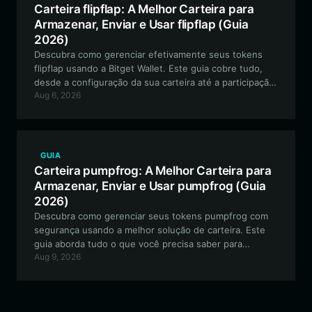
Carteira flipflap: A Melhor Carteira para
Armazenar, Enviar e Usar flipflap (Guia
2026)
Descubra como gerenciar efetivamente seus tokens
flipflap usando a Bitget Wallet. Este guia cobre tudo,
desde a configuração da sua carteira até a participação
Aug 6, 2026
em governança comunitária e experimentos de liquidez
on-chain.
GUIA
Carteira pumpfrog: A Melhor Carteira para
Armazenar, Enviar e Usar pumpfrog (Guia
2026)
Descubra como gerenciar seus tokens pumpfrog com
segurança usando a melhor solução de carteira. Este
guia aborda tudo o que você precisa saber para
Aug 9, 2026
navegar no ecossistema baseado em EVM para este
projeto de meme orientado pela comunidade.