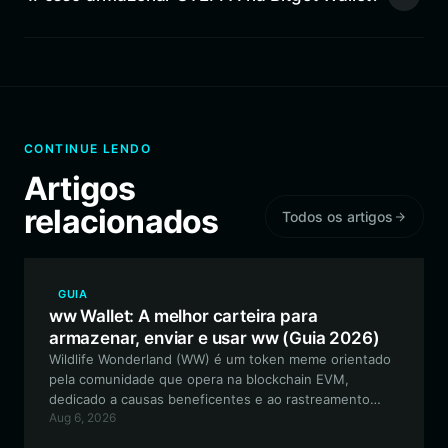
CONTINUE LENDO
Artigos
relacionados
Todos os artigos
GUIA
ww Wallet: A melhor carteira para
armazenar, enviar e usar ww (Guia 2026)
Wildlife Wonderland (WW) é um token meme orientado
pela comunidade que opera na blockchain EVM,
dedicado a causas beneficentes e ao rastreamento
Aug 6, 2026
transparente de fundos. Este guia explora como
gerenciar com segurança seus ativos WW e participar