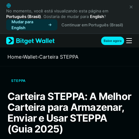
English
日本語
No momento, você está visualizando esta página em
Português (Brasil)
. Gostaria de mudar para
English
?
Tiếng Việt
Mudar para
Continuar em Português (Brasil)
Русский
English
Español (Latinoamérica)
Türkçe
Baixe agora
Italiano
Français
Home
›
Wallet
›
Carteira STEPPA
Deutsch
简体中文
繁體中文
STEPPA
Português (Portugal)
Bahasa Indonesia
Carteira STEPPA: A Melhor
ภาษาไทย
Carteira para Armazenar,
हिन्दी
বাংলা
Enviar e Usar STEPPA
Español
(Guia 2025)
Português (Brasil)
Español (Argentina)