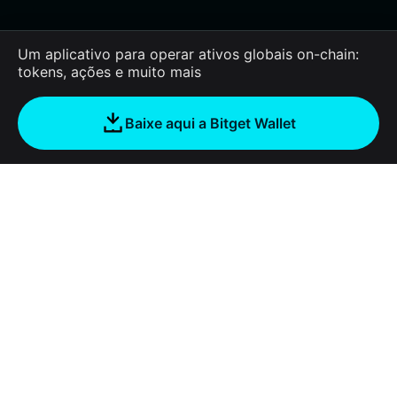
Um aplicativo para operar ativos globais on-chain:
tokens, ações e muito mais
Baixe aqui a Bitget Wallet
Sobre nós
Bitget Wallet
Products