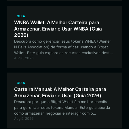
do ecossistema usando a Bitget Wallet.
GUIA
WNBA Wallet: A Melhor Carteira para
Armazenar, Enviar e Usar WNBA (Guia
2026)
Descubra como gerenciar seus tokens WNBA (Wiener
N Balls Association) de forma eficaz usando a Bitget
Wallet. Este guia explora os recursos exclusivos deste
Aug 8, 2026
meme token baseado em Solana e oferece um passo a
passo para o gerenciamento de ativos seguro e de alto
desempenho.
GUIA
Carteira Manual: A Melhor Carteira para
Armazenar, Enviar e Usar (Guia 2026)
Descubra por que a Bitget Wallet é a melhor escolha
para gerenciar seus tokens Manual. Este guia aborda
como armazenar, negociar e interagir com o
Aug 9, 2026
ecossistema Manual de forma segura, garantindo que
você maximize sua experiência com este token