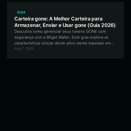
GUIA
Carteira gone: A Melhor Carteira para
Armazenar, Enviar e Usar gone (Guia 2026)
Descubra como gerenciar seus tokens GONE com
segurança com a Bitget Wallet. Este guia explora as
características únicas deste ativo meme baseado em
Aug 7, 2026
Solana e por que a Bitget oferece a melhor experiência
para negociar e manter seus ativos.