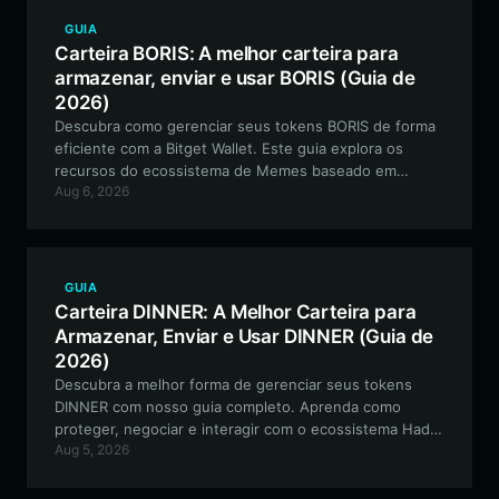
GUIA
Carteira BORIS: A melhor carteira para
armazenar, enviar e usar BORIS (Guia de
2026)
Descubra como gerenciar seus tokens BORIS de forma
eficiente com a Bitget Wallet. Este guia explora os
recursos do ecossistema de Memes baseado em
Aug 6, 2026
Solana e fornece instruções passo a passo para o
gerenciamento seguro de ativos.
GUIA
Carteira DINNER: A Melhor Carteira para
Armazenar, Enviar e Usar DINNER (Guia de
2026)
Descubra a melhor forma de gerenciar seus tokens
DINNER com nosso guia completo. Aprenda como
proteger, negociar e interagir com o ecossistema Had
Aug 5, 2026
Dinner With Kimchi usando a Bitget Wallet de alto
desempenho na blockchain Solana.