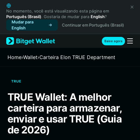
English
日本語
No momento, você está visualizando esta página em
Português (Brasil)
. Gostaria de mudar para
English
?
Tiếng Việt
Mudar para
Continuar em Português (Brasil)
Русский
English
Español (Latinoamérica)
Türkçe
Baixe agora
Italiano
Français
Home
›
Wallet
›
Carteira Elon TRUE Department
Deutsch
简体中文
繁體中文
TRUE
Português (Portugal)
Bahasa Indonesia
TRUE Wallet: A melhor
ภาษาไทย
carteira para armazenar,
हिन्दी
বাংলা
enviar e usar TRUE (Guia
Español
de 2026)
Português (Brasil)
Español (Argentina)