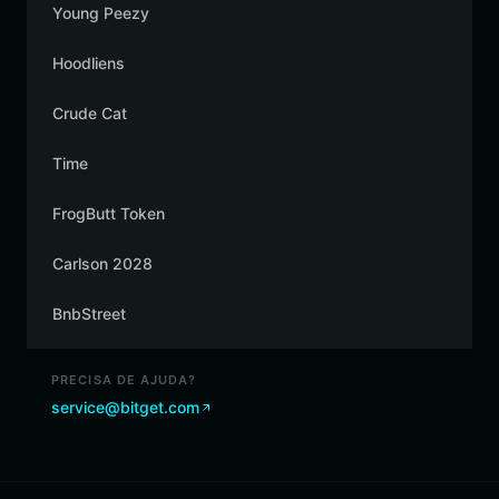
Young Peezy
Hoodliens
Crude Cat
Time
FrogButt Token
Carlson 2028
BnbStreet
PRECISA DE AJUDA?
service@bitget.com