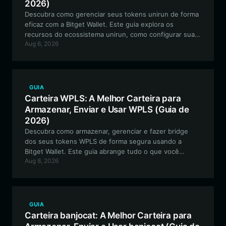
2026)
Descubra como gerenciar seus tokens unirun de forma
eficaz com a Bitget Wallet. Este guia explora os
recursos do ecossistema unirun, como configurar sua
Aug 6, 2026
carteira unirun segura e por que ela é a principal
escolha para interagir com este meme token orientado
pela comunidade.
GUIA
Carteira WPLS: A Melhor Carteira para
Armazenar, Enviar e Usar WPLS (Guia de
2026)
Descubra como armazenar, gerenciar e fazer bridge
dos seus tokens WPLS de forma segura usando a
Bitget Wallet. Este guia abrange tudo o que você
Aug 8, 2026
precisa saber sobre como navegar no ecossistema
Ethereum-PulseChain com a infraestrutura adequada.
GUIA
Carteira banjocat: A Melhor Carteira para