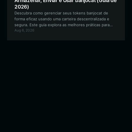
Armazenar, Enviar e Usar banjocat (Guia de
2026)
Descubra como gerenciar seus tokens banjocat de
forma eficaz usando uma carteira descentralizada e
segura. Este guia explora as melhores práticas para
Aug 6, 2026
armazenar e negociar esse meme token viral baseado
na Solana com a Bitget Wallet.