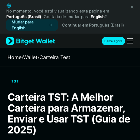
English
日本語
No momento, você está visualizando esta página em
Português (Brasil)
. Gostaria de mudar para
English
?
Tiếng Việt
Mudar para
Continuar em Português (Brasil)
Русский
English
Español (Latinoamérica)
Türkçe
Baixe agora
Italiano
Français
Home
›
Wallet
›
Carteira Test
Deutsch
简体中文
繁體中文
TST
Português (Portugal)
Bahasa Indonesia
Carteira TST: A Melhor
ภาษาไทย
Carteira para Armazenar,
हिन्दी
বাংলা
Enviar e Usar TST (Guia de
Español
2025)
Português (Brasil)
Español (Argentina)