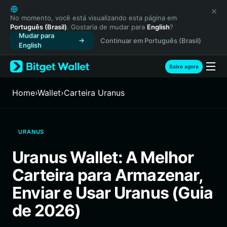
English
日本語
No momento, você está visualizando esta página em
Português (Brasil)
. Gostaria de mudar para
English
?
Tiếng Việt
Mudar para
Continuar em Português (Brasil)
Русский
English
Español (Latinoamérica)
Türkçe
Baixe agora
Italiano
Français
Home
›
Wallet
›
Carteira Uranus
Deutsch
简体中文
繁體中文
URANUS
Português (Portugal)
Bahasa Indonesia
Uranus Wallet: A Melhor
ภาษาไทย
Carteira para Armazenar,
हिन्दी
বাংলা
Enviar e Usar Uranus (Guia
Español
de 2026)
Português (Brasil)
Español (Argentina)