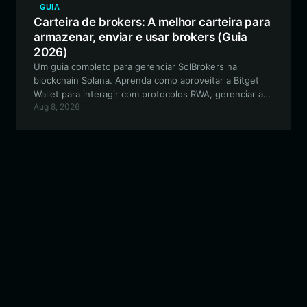
GUIA
Carteira de brokers: A melhor carteira para
armazenar, enviar e usar brokers (Guia
2026)
Um guia completo para gerenciar SolBrokers na
blockchain Solana. Aprenda como aproveitar a Bitget
Wallet para interagir com protocolos RWA, gerenciar a
Aug 8, 2026
exposição a ações tokenizadas e proteger seus ativos
on-chain.