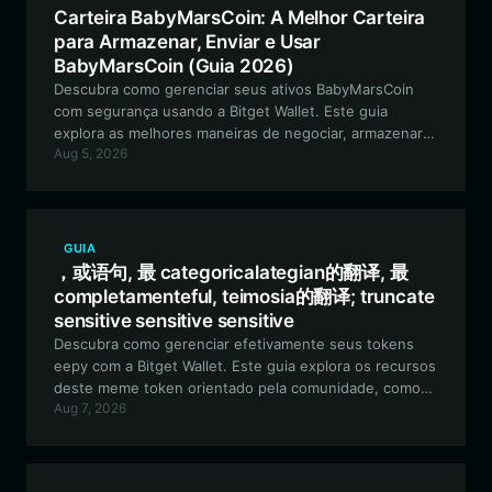
Carteira BabyMarsCoin: A Melhor Carteira
para Armazenar, Enviar e Usar
BabyMarsCoin (Guia 2026)
Descubra como gerenciar seus ativos BabyMarsCoin
com segurança usando a Bitget Wallet. Este guia
explora as melhores maneiras de negociar, armazenar e
Aug 5, 2026
interagir com o ecossistema da comunidade
BabyMarsCoin na rede EVM.
GUIA
，或语句, 最 categoricalategian的翻译, 最
completamenteful, teimosia的翻译; truncate
sensitive sensitive sensitive
Descubra como gerenciar efetivamente seus tokens
eepy com a Bitget Wallet. Este guia explora os recursos
deste meme token orientado pela comunidade, como
Aug 7, 2026
proteger seus ativos e por que a Bitget Wallet é a
escolha ideal para sua jornada com ativos culturais
baseados em EVM.