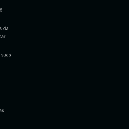
cê
s da
zar
 suas
as