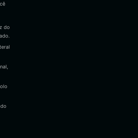
ocê
z do
ado.
teral
nal,
olo
 do