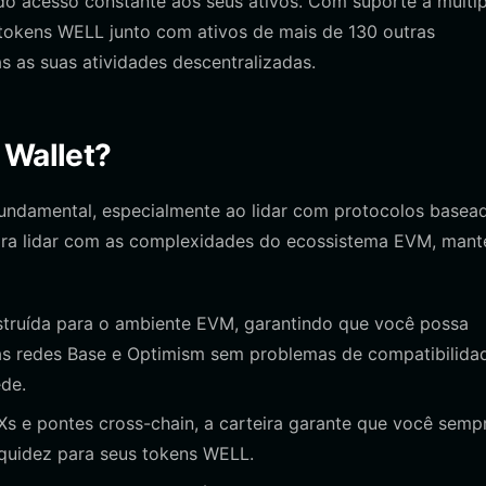
o acesso constante aos seus ativos. Com suporte a múltip
s tokens WELL junto com ativos de mais de 130 outras
s as suas atividades descentralizadas.
 Wallet?
 fundamental, especialmente ao lidar com protocolos basea
ara lidar com as complexidades do ecossistema EVM, man
nstruída para o ambiente EVM, garantindo que você possa
as redes Base e Optimism sem problemas de compatibilida
de.
s e pontes cross-chain, a carteira garante que você semp
iquidez para seus tokens WELL.