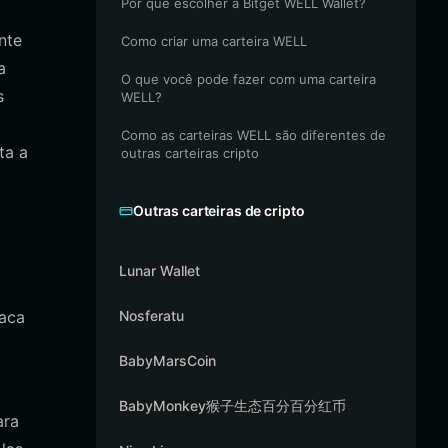
Por que escolher a Bitget WELL Wallet?
nte
Como criar uma carteira WELL
a
O que você pode fazer com uma carteira
s
WELL?
Como as carteiras WELL são diferentes de
ta a
outras carteiras cripto
Outras carteiras de cripto
Lunar Wallet
taca
Nosferatu
BabyMarsCoin
BabyMonkey猴子生态百分百分红币
ara