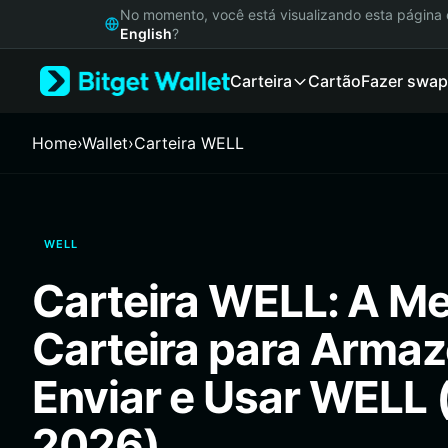
English
No momento, você está visualizando esta págin
日本語
English
?
Tiếng Việt
Carteira
Cartão
Fazer swap
Русский
Español (Latinoamérica)
Türkçe
Home
›
Wallet
›
Carteira WELL
Italiano
Français
Deutsch
简体中文
WELL
繁體中文
Português (Portugal)
Carteira WELL: A Me
Bahasa Indonesia
ภาษาไทย
Carteira para Armaz
हिन्दी
বাংলা
Enviar e Usar WELL 
Español
Português (Brasil)
2026)
Español (Argentina)