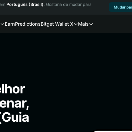
a em
Português (Brasil)
. Gostaria de mudar para
Mudar par
Earn
Predictions
Bitget Wallet X
Mais
lhor
enar,
(Guia