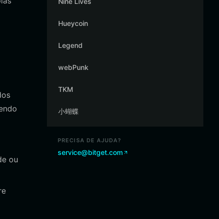
las
Nine Lives
Hueycoin
Legend
webPunk
TKM
dos
tendo
小蝴蝶
PRECISA DE AJUDA?
service@bitget.com
de ou
re