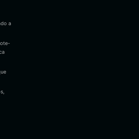
ado a
note-
ca
que
s,