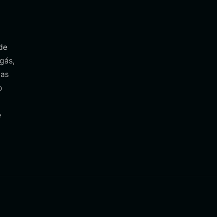
de
gás,
 as
o
e