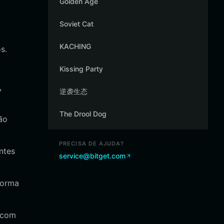
Golden Age
Soviet Cat
KACHING
s.
Kissing Party
,
逆袭生态
The Drool Dog
ão
PRECISA DE AJUDA?
ntes
service@bitget.com
forma
 com