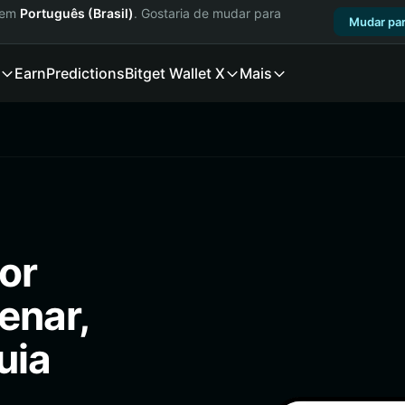
a em
Português (Brasil)
. Gostaria de mudar para
Mudar par
Earn
Predictions
Bitget Wallet X
Mais
or
enar,
uia