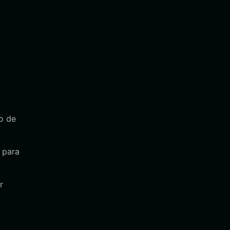
o de
 para
r