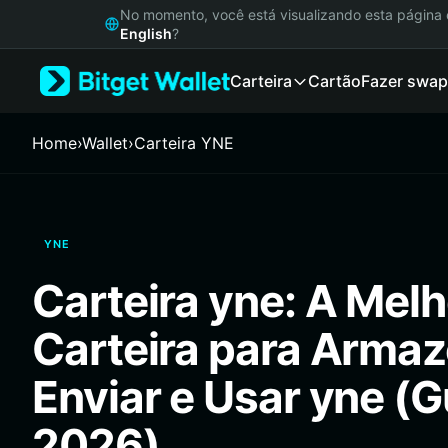
English
No momento, você está visualizando esta págin
日本語
English
?
Tiếng Việt
Carteira
Cartão
Fazer swap
Русский
Español (Latinoamérica)
Türkçe
Home
›
Wallet
›
Carteira YNE
Italiano
Français
Deutsch
简体中文
YNE
繁體中文
Português (Portugal)
Carteira yne: A Melh
Bahasa Indonesia
ภาษาไทย
Carteira para Armaz
हिन्दी
বাংলা
Enviar e Usar yne (G
Español
Português (Brasil)
2026)
Español (Argentina)