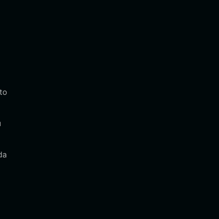
to
u
da