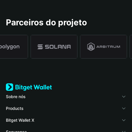
Parceiros do projeto
Sobre nós
Bitget Wallet
Products
Blog
Crypto Card
Bitget Wallet X
Academy
Stablecoin Earn
Documentação
Segurança