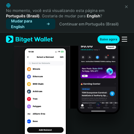
English
日本語
No momento, você está visualizando esta página em
Português (Brasil)
. Gostaria de mudar para
English
?
Tiếng Việt
Mudar para
Continuar em Português (Brasil)
Русский
English
Español (Latinoamérica)
Türkçe
Baixe agora
Italiano
Français
Deutsch
简体中文
繁體中文
Português (Portugal)
Bahasa Indonesia
ภาษาไทย
हिन्दी
বাংলা
Español
Português (Brasil)
Español (Argentina)