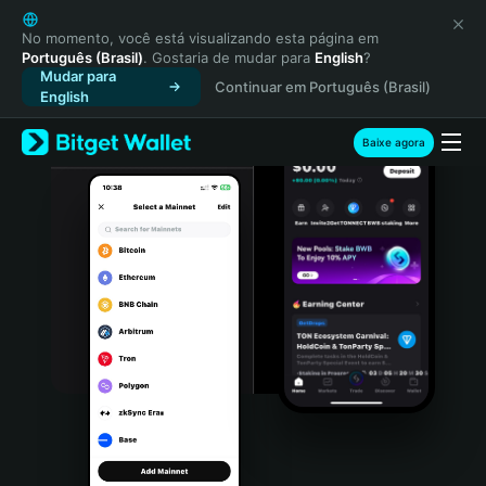
English
日本語
No momento, você está visualizando esta página em
Português (Brasil)
. Gostaria de mudar para
English
?
Tiếng Việt
Mudar para
Continuar em Português (Brasil)
Русский
English
Español (Latinoamérica)
Türkçe
Baixe agora
Italiano
Français
Deutsch
简体中文
繁體中文
Português (Portugal)
Bahasa Indonesia
ภาษาไทย
हिन्दी
বাংলা
Español
Português (Brasil)
Español (Argentina)