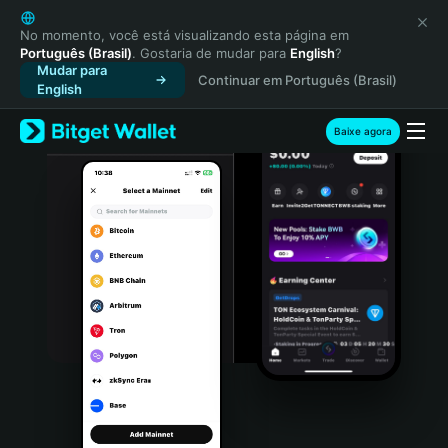
English
日本語
No momento, você está visualizando esta página em
Português (Brasil)
. Gostaria de mudar para
English
?
Tiếng Việt
Mudar para
Continuar em Português (Brasil)
Русский
English
Español (Latinoamérica)
Türkçe
Baixe agora
Italiano
Français
Deutsch
简体中文
繁體中文
Português (Portugal)
Bahasa Indonesia
ภาษาไทย
हिन्दी
বাংলা
Español
Português (Brasil)
Español (Argentina)