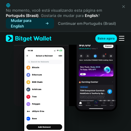
English
日本語
No momento, você está visualizando esta página em
Português (Brasil)
. Gostaria de mudar para
English
?
Tiếng Việt
Mudar para
Continuar em Português (Brasil)
Русский
English
Español (Latinoamérica)
Türkçe
Baixe agora
Italiano
Français
Deutsch
简体中文
繁體中文
Português (Portugal)
Bahasa Indonesia
ภาษาไทย
हिन्दी
বাংলা
Español
Português (Brasil)
Español (Argentina)