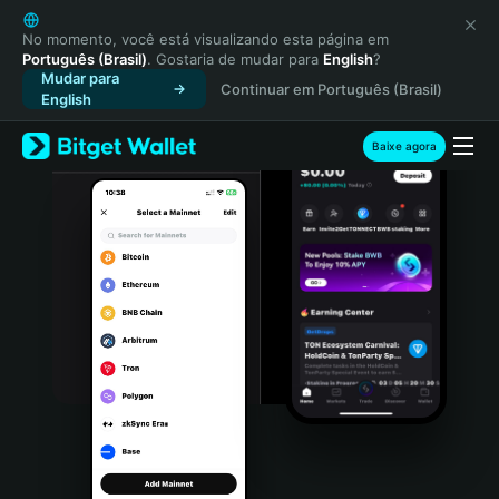
English
日本語
No momento, você está visualizando esta página em
Português (Brasil)
. Gostaria de mudar para
English
?
Tiếng Việt
Mudar para
Continuar em Português (Brasil)
Русский
English
Español (Latinoamérica)
Türkçe
Baixe agora
Italiano
Français
Deutsch
简体中文
繁體中文
Português (Portugal)
Bahasa Indonesia
ภาษาไทย
हिन्दी
বাংলা
Español
Português (Brasil)
Español (Argentina)