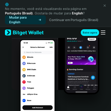
English
日本語
No momento, você está visualizando esta página em
Português (Brasil)
. Gostaria de mudar para
English
?
Tiếng Việt
Mudar para
Continuar em Português (Brasil)
Русский
English
Español (Latinoamérica)
Türkçe
Baixe agora
Italiano
Français
Deutsch
简体中文
繁體中文
Português (Portugal)
Bahasa Indonesia
ภาษาไทย
हिन्दी
বাংলা
Español
Português (Brasil)
Español (Argentina)