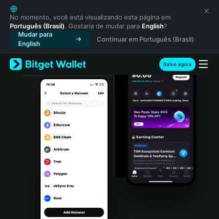
English
日本語
No momento, você está visualizando esta página em
Português (Brasil)
. Gostaria de mudar para
English
?
Tiếng Việt
Mudar para
Continuar em Português (Brasil)
Русский
English
Español (Latinoamérica)
Türkçe
Baixe agora
Italiano
Français
Deutsch
简体中文
繁體中文
Português (Portugal)
Bahasa Indonesia
ภาษาไทย
हिन्दी
বাংলা
Español
Português (Brasil)
Español (Argentina)