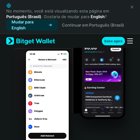
English
日本語
No momento, você está visualizando esta página em
Português (Brasil)
. Gostaria de mudar para
English
?
Tiếng Việt
Mudar para
Continuar em Português (Brasil)
Русский
English
Español (Latinoamérica)
Türkçe
Baixe agora
Italiano
Français
Deutsch
简体中文
繁體中文
Português (Portugal)
Bahasa Indonesia
ภาษาไทย
हिन्दी
বাংলা
Español
Português (Brasil)
Español (Argentina)