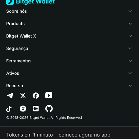
Sobre nós
Bitget Wallet
Products
Blog
Crypto Card
Bitget Wallet X
Academy
Stablecoin Earn
Documentação
Segurança
Notícias de cripto
Payfi Crypto
Conectar carteira
Fundo de proteção
Ferramentas
Central de Ajuda
Crypto Swap API
Bitget Wallet Pay
Tecnologia de segurança
Comprar cripto
Ativos
Fale conosco
Altcoin Season Index
Listar um projeto
Detectar autorização
Arbitrum
Recurso
Recursos da marca
Prediction Markets
Verificação de contrato
Avalanche
Política de Privacidade
Carreira
DApp
Envio em lote
Bitcoin
Contrato do Usuário
© 2018-2026 Bitget Wallet All Rights Reserved
Verificação do canal oficial
Trade
BNB Chain
Risk Disclosure
Tokens em 1 minuto – comece agora no app
RWA
Polygon