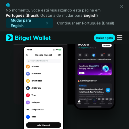
English
日本語
No momento, você está visualizando esta página em
Português (Brasil)
. Gostaria de mudar para
English
?
Tiếng Việt
Mudar para
Continuar em Português (Brasil)
Русский
English
Español (Latinoamérica)
Türkçe
Baixe agora
Italiano
Français
Deutsch
简体中文
繁體中文
Português (Portugal)
Bahasa Indonesia
ภาษาไทย
हिन्दी
বাংলা
Español
Português (Brasil)
Español (Argentina)