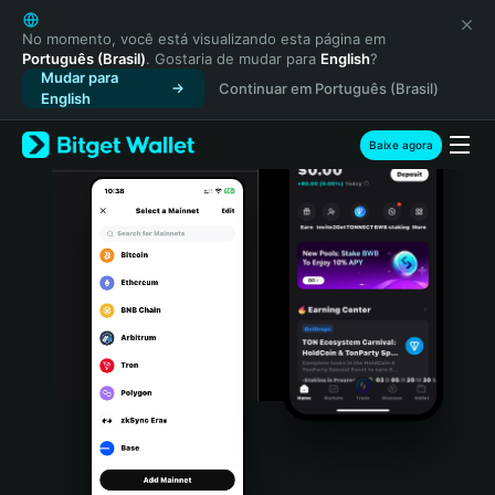
English
日本語
No momento, você está visualizando esta página em
Português (Brasil)
. Gostaria de mudar para
English
?
Tiếng Việt
Mudar para
Continuar em Português (Brasil)
Русский
English
Español (Latinoamérica)
Türkçe
Baixe agora
Italiano
Français
Deutsch
简体中文
繁體中文
Português (Portugal)
Bahasa Indonesia
ภาษาไทย
हिन्दी
বাংলা
Español
Português (Brasil)
Español (Argentina)