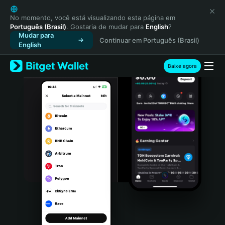
English
日本語
No momento, você está visualizando esta página em
Português (Brasil)
. Gostaria de mudar para
English
?
Tiếng Việt
Mudar para
Continuar em Português (Brasil)
Русский
English
Español (Latinoamérica)
Türkçe
Baixe agora
Italiano
Français
Deutsch
简体中文
繁體中文
Português (Portugal)
Bahasa Indonesia
ภาษาไทย
हिन्दी
বাংলা
Español
Português (Brasil)
Español (Argentina)