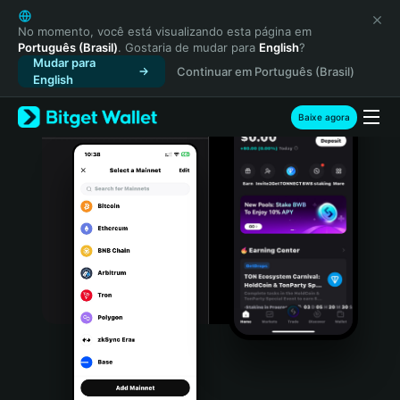
English
日本語
No momento, você está visualizando esta página em
Português (Brasil)
. Gostaria de mudar para
English
?
Tiếng Việt
Mudar para
Continuar em Português (Brasil)
Русский
English
Español (Latinoamérica)
Türkçe
Baixe agora
Italiano
Français
Deutsch
简体中文
繁體中文
Português (Portugal)
Bahasa Indonesia
ภาษาไทย
हिन्दी
বাংলা
Español
Português (Brasil)
Español (Argentina)