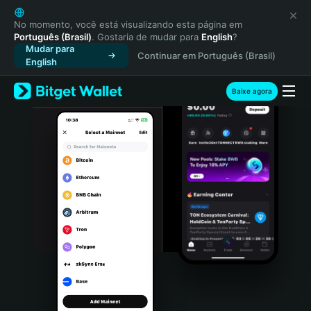
English
日本語
No momento, você está visualizando esta página em
Português (Brasil)
. Gostaria de mudar para
English
?
Tiếng Việt
Mudar para
Continuar em Português (Brasil)
Русский
English
Español (Latinoamérica)
Türkçe
Baixe agora
Italiano
Français
Deutsch
简体中文
繁體中文
Português (Portugal)
Bahasa Indonesia
ภาษาไทย
हिन्दी
বাংলা
Español
Português (Brasil)
Español (Argentina)