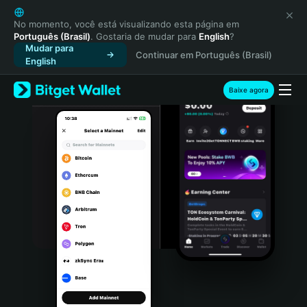
English
日本語
No momento, você está visualizando esta página em
Português (Brasil)
. Gostaria de mudar para
English
?
Tiếng Việt
Mudar para
Continuar em Português (Brasil)
Русский
English
Español (Latinoamérica)
Türkçe
Baixe agora
Italiano
Français
Deutsch
简体中文
繁體中文
Português (Portugal)
Bahasa Indonesia
ภาษาไทย
हिन्दी
বাংলা
Español
Português (Brasil)
Español (Argentina)