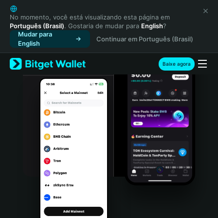
English
日本語
No momento, você está visualizando esta página em
Português (Brasil)
. Gostaria de mudar para
English
?
Tiếng Việt
Mudar para
Continuar em Português (Brasil)
Русский
English
Español (Latinoamérica)
Türkçe
Baixe agora
Italiano
Français
Deutsch
简体中文
繁體中文
Português (Portugal)
Bahasa Indonesia
ภาษาไทย
हिन्दी
বাংলা
Español
Português (Brasil)
Español (Argentina)