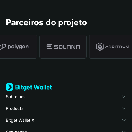
Parceiros do projeto
Sobre nós
Bitget Wallet
Products
Blog
Crypto Card
Bitget Wallet X
Academy
Stablecoin Earn
Documentação
Segurança