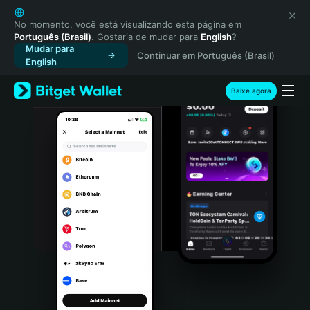
English
日本語
No momento, você está visualizando esta página em
Português (Brasil)
. Gostaria de mudar para
English
?
Tiếng Việt
Mudar para
Continuar em Português (Brasil)
Русский
English
Español (Latinoamérica)
Türkçe
Baixe agora
Italiano
Français
Deutsch
简体中文
繁體中文
Português (Portugal)
Bahasa Indonesia
ภาษาไทย
हिन्दी
বাংলা
Español
Português (Brasil)
Español (Argentina)