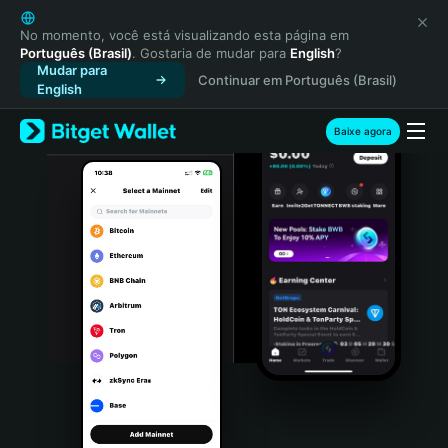
English
日本語
No momento, você está visualizando esta página em
Português (Brasil)
. Gostaria de mudar para
English
?
Tiếng Việt
Mudar para
Continuar em Português (Brasil)
Русский
English
Español (Latinoamérica)
Türkçe
Baixe agora
Italiano
Français
Deutsch
简体中文
繁體中文
Português (Portugal)
Bahasa Indonesia
ภาษาไทย
हिन्दी
বাংলা
Español
Português (Brasil)
Español (Argentina)