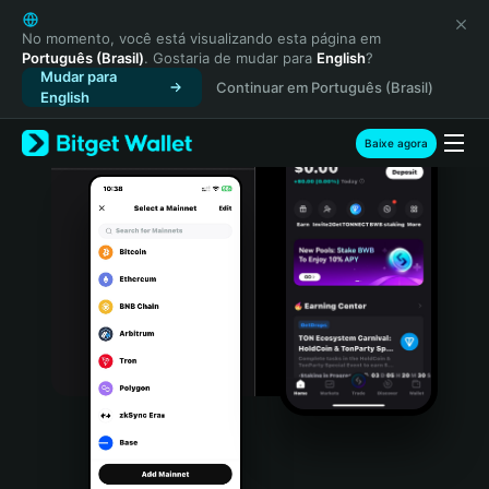
English
日本語
No momento, você está visualizando esta página em
Português (Brasil)
. Gostaria de mudar para
English
?
Tiếng Việt
Mudar para
Continuar em Português (Brasil)
Русский
English
Español (Latinoamérica)
Türkçe
Baixe agora
Italiano
Français
Deutsch
简体中文
繁體中文
Português (Portugal)
Bahasa Indonesia
ภาษาไทย
हिन्दी
বাংলা
Español
Português (Brasil)
Español (Argentina)