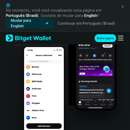
English
日本語
No momento, você está visualizando esta página em
Português (Brasil)
. Gostaria de mudar para
English
?
Tiếng Việt
Mudar para
Continuar em Português (Brasil)
Русский
English
Español (Latinoamérica)
Türkçe
Baixe agora
Italiano
Français
Deutsch
简体中文
繁體中文
Português (Portugal)
Bahasa Indonesia
ภาษาไทย
हिन्दी
বাংলা
Español
Português (Brasil)
Español (Argentina)