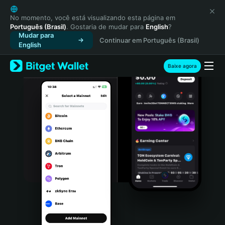
English
日本語
No momento, você está visualizando esta página em
Português (Brasil)
. Gostaria de mudar para
English
?
Tiếng Việt
Mudar para
Continuar em Português (Brasil)
Русский
English
Español (Latinoamérica)
Türkçe
Baixe agora
Italiano
Français
Deutsch
简体中文
繁體中文
Português (Portugal)
Bahasa Indonesia
ภาษาไทย
हिन्दी
বাংলা
Español
Português (Brasil)
Español (Argentina)