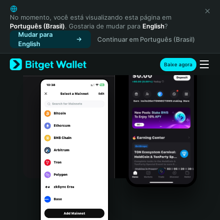
English
日本語
No momento, você está visualizando esta página em
Português (Brasil)
. Gostaria de mudar para
English
?
Tiếng Việt
Mudar para
Continuar em Português (Brasil)
Русский
English
Español (Latinoamérica)
Türkçe
Baixe agora
Italiano
Français
Deutsch
简体中文
繁體中文
Português (Portugal)
Bahasa Indonesia
ภาษาไทย
हिन्दी
বাংলা
Español
Português (Brasil)
Español (Argentina)