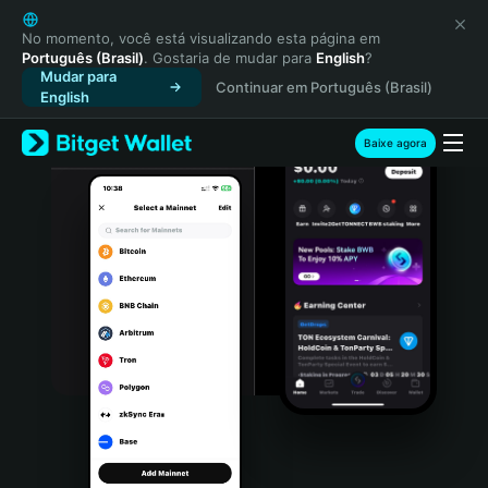
English
日本語
No momento, você está visualizando esta página em
Português (Brasil)
. Gostaria de mudar para
English
?
Tiếng Việt
Mudar para
Continuar em Português (Brasil)
Русский
English
Español (Latinoamérica)
Türkçe
Baixe agora
Italiano
Français
Deutsch
简体中文
繁體中文
Português (Portugal)
Bahasa Indonesia
ภาษาไทย
हिन्दी
বাংলা
Español
Português (Brasil)
Español (Argentina)