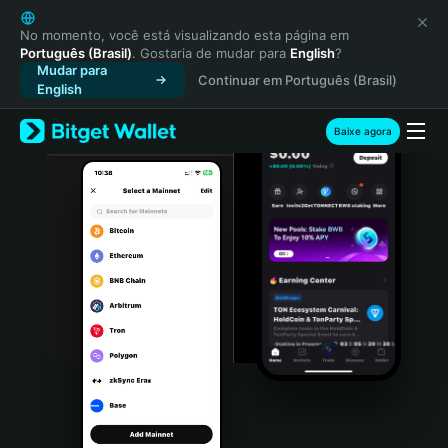
English
日本語
No momento, você está visualizando esta página em
Português (Brasil)
. Gostaria de mudar para
English
?
Tiếng Việt
Mudar para
Continuar em Português (Brasil)
Русский
English
Español (Latinoamérica)
Türkçe
Baixe agora
Italiano
Français
Deutsch
简体中文
繁體中文
Português (Portugal)
Bahasa Indonesia
ภาษาไทย
हिन्दी
বাংলা
Español
Português (Brasil)
Español (Argentina)